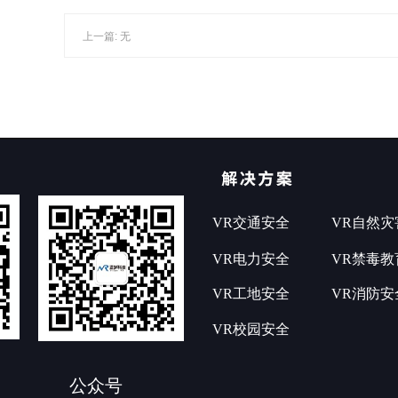
上一篇: 无
VR交通安全
VR自然灾
VR电力安全
VR禁毒教
VR工地安全
VR消防安
VR校园安全
公众号